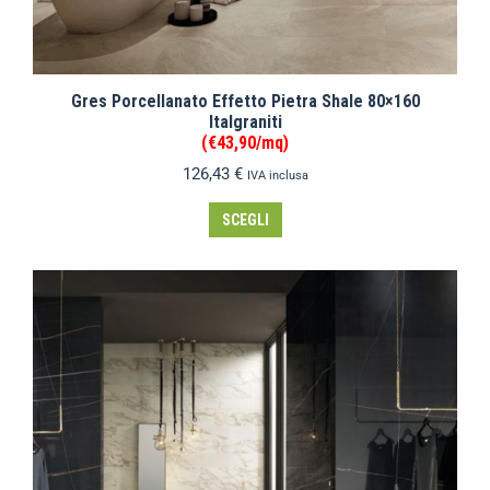
Gres Porcellanato Effetto Pietra Shale 80×160
Italgraniti
(€43,90/mq)
126,43
€
IVA inclusa
SCEGLI