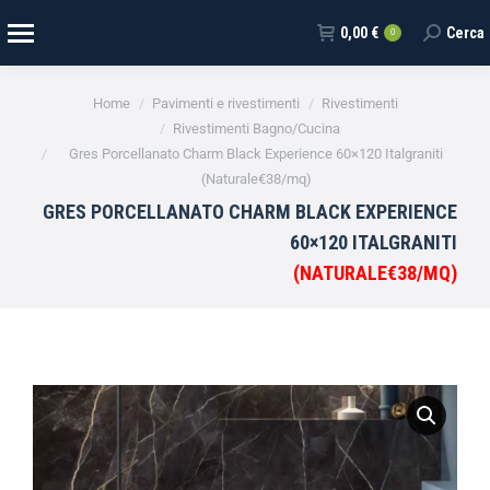
0,00
€
Cerca
0
Tu sei qui:
Home
Pavimenti e rivestimenti
Rivestimenti
Rivestimenti Bagno/Cucina
Gres Porcellanato Charm Black Experience 60×120 Italgraniti
(Naturale€38/mq)
GRES PORCELLANATO CHARM BLACK EXPERIENCE
60×120 ITALGRANITI
(NATURALE€38/MQ)