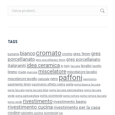
TAGS
cromato
bianco
gres
gres 9mm
cromo
battente
porcellanato
gres porcellanato
gres porcellanato 9mm
idea ceramica
italgraniti
lavabo
in
italy
lavello
laccata
miscelatore
legno
miscelatore lavabo
made
marrone
paffoni
nero
miscelatore lavello
naturale
pavimento
pavimento 9mm
porta
pavimento effetto pietra
porta bianca laccata
porta laccata
porta laccata blue
porta laccata pantografata
porta laccata
porta scorrevole
verde
porta pantografata
porta tortora
porta tortora laccata
rivestimento
rivestimento bagno
porta verde
rivestimento cucina
rivestimento per la casa
rondine
rubinetto cucina
scorrevole
top