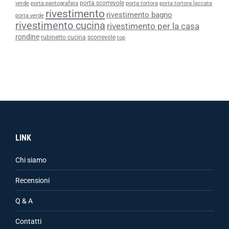
porta scorrevole
verde
porta pantografata
porta tortora
porta tortora laccata
rivestimento
rivestimento bagno
porta verde
rivestimento cucina
rivestimento per la casa
rondine
rubinetto cucina
scorrevole
top
LINK
Chi siamo
Recensioni
Q & A
Contatti