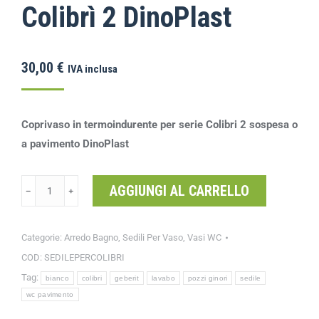
Colibrì 2 DinoPlast
30,00
€
IVA inclusa
Coprivaso in termoindurente per serie Colibri 2 sospesa o
a pavimento DinoPlast
AGGIUNGI AL CARRELLO
﹣
﹢
Categorie:
Arredo Bagno
,
Sedili Per Vaso
,
Vasi WC
COD:
SEDILEPERCOLIBRI
Tag:
bianco
colibri
geberit
lavabo
pozzi ginori
sedile
wc pavimento