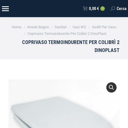
0,00
€
Cerca
0
Tu sei qui:
Home
Arredo Bagno
Sanitari
Vasi WC
Sedili Per Vaso
Coprivaso Termoindurente Per Colibrì 2 DinoPlast
COPRIVASO TERMOINDURENTE PER COLIBRÌ 2
DINOPLAST