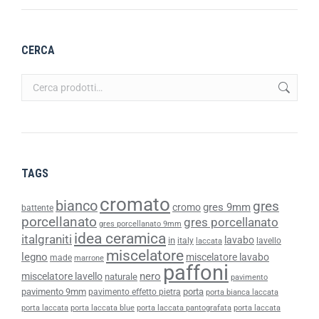
CERCA
TAGS
cromato
bianco
gres
gres 9mm
cromo
battente
porcellanato
gres porcellanato
gres porcellanato 9mm
idea ceramica
italgraniti
lavabo
in
italy
lavello
laccata
miscelatore
legno
miscelatore lavabo
made
marrone
paffoni
nero
miscelatore lavello
naturale
pavimento
pavimento 9mm
porta
pavimento effetto pietra
porta bianca laccata
porta laccata
porta laccata blue
porta laccata pantografata
porta laccata