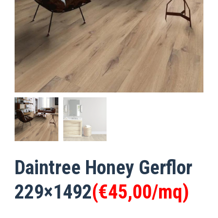
Daintree Honey Gerflor
229×1492
(€45,00/mq)