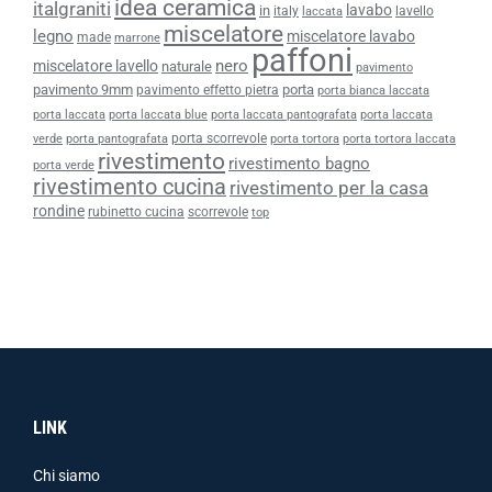
idea ceramica
italgraniti
lavabo
in
italy
lavello
laccata
miscelatore
legno
miscelatore lavabo
made
marrone
paffoni
nero
miscelatore lavello
naturale
pavimento
pavimento 9mm
porta
pavimento effetto pietra
porta bianca laccata
porta laccata
porta laccata blue
porta laccata pantografata
porta laccata
porta scorrevole
verde
porta pantografata
porta tortora
porta tortora laccata
rivestimento
rivestimento bagno
porta verde
rivestimento cucina
rivestimento per la casa
rondine
rubinetto cucina
scorrevole
top
LINK
Chi siamo