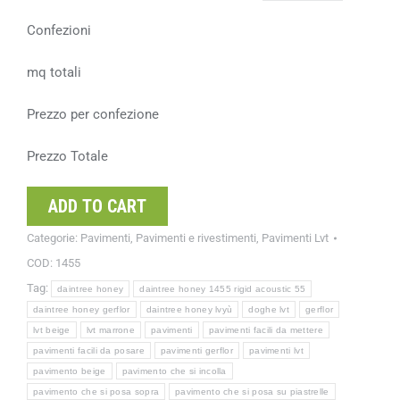
Confezioni
mq totali
Prezzo per confezione
Prezzo Totale
ADD TO CART
Categorie:
Pavimenti
,
Pavimenti e rivestimenti
,
Pavimenti Lvt
COD:
1455
Tag:
daintree honey
daintree honey 1455 rigid acoustic 55
daintree honey gerflor
daintree honey lvyù
doghe lvt
gerflor
lvt beige
lvt marrone
pavimenti
pavimenti facili da mettere
pavimenti facili da posare
pavimenti gerflor
pavimenti lvt
pavimento beige
pavimento che si incolla
pavimento che si posa sopra
pavimento che si posa su piastrelle