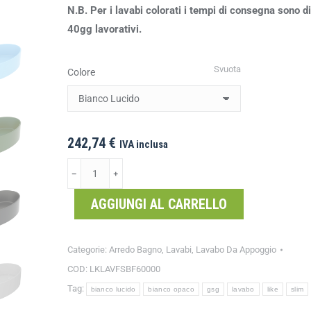
N.B. Per i lavabi colorati i tempi di consegna sono di
40gg lavorativi.
Svuota
Colore
242,74
€
IVA inclusa
﹣
﹢
AGGIUNGI AL CARRELLO
Categorie:
Arredo Bagno
,
Lavabi
,
Lavabo Da Appoggio
COD:
LKLAVFSBF60000
Tag:
bianco lucido
bianco opaco
gsg
lavabo
like
slim