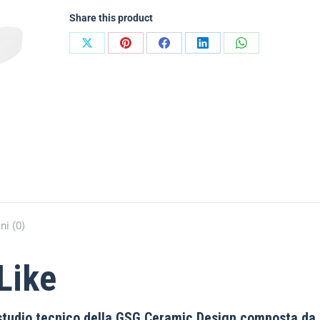
Share this product
ni (0)
Like
o studio tecnico della GSG Ceramic Design composta da