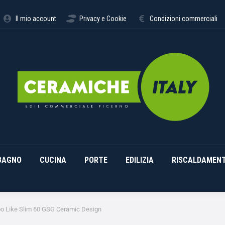
STIMENTI
ARREDO BAGNO
CUCINA
PORTE
EDILI
Il mio account
Privacy e Cookie
Condizioni commerciali
BAGNO
CUCINA
PORTE
EDILIZIA
RISCALDAMEN
o Like Slim 60 GSG Ceramic Design