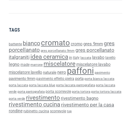
TAGS
cromato
bianco
gres
gres 9mm
cromo
battente
porcellanato
gres porcellanato
gres porcellanato 9mm
idea ceramica
italgraniti
lavabo
in
italy
lavello
laccata
miscelatore
legno
miscelatore lavabo
made
marrone
paffoni
nero
miscelatore lavello
naturale
pavimento
pavimento 9mm
porta
pavimento effetto pietra
porta bianca laccata
porta laccata
porta laccata blue
porta laccata pantografata
porta laccata
porta scorrevole
verde
porta pantografata
porta tortora
porta tortora laccata
rivestimento
rivestimento bagno
porta verde
rivestimento cucina
rivestimento per la casa
rondine
rubinetto cucina
scorrevole
top