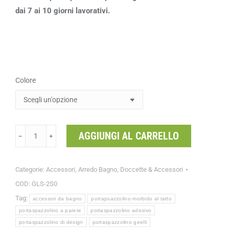
dai 7 ai 10 giorni lavorativi.
Colore
AGGIUNGI AL CARRELLO
﹣
﹢
Categorie:
Accessori
,
Arredo Bagno
,
Doccette & Accessori
COD:
GLS-2S0
Tag:
accessori da bagno
portapsazzolino morbido al tatto
portaspazzolino a parete
portaspazzolino adesivo
portaspazzolino di design
portaspazzolino geelli