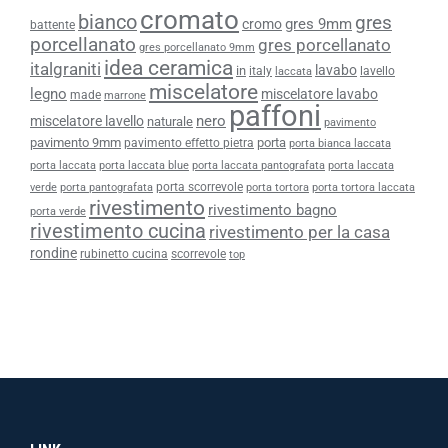
cromato
bianco
gres
gres 9mm
cromo
battente
porcellanato
gres porcellanato
gres porcellanato 9mm
idea ceramica
italgraniti
lavabo
in
italy
lavello
laccata
miscelatore
legno
miscelatore lavabo
made
marrone
paffoni
nero
miscelatore lavello
naturale
pavimento
pavimento 9mm
porta
pavimento effetto pietra
porta bianca laccata
porta laccata
porta laccata blue
porta laccata pantografata
porta laccata
porta scorrevole
verde
porta pantografata
porta tortora
porta tortora laccata
rivestimento
rivestimento bagno
porta verde
rivestimento cucina
rivestimento per la casa
rondine
rubinetto cucina
scorrevole
top