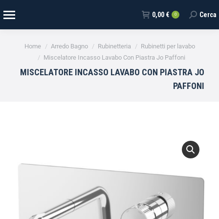
0,00
€
Cerca
0
Tu sei qui:
Home
Arredo Bagno
Rubinetteria
Rubinetti per lavabo
Miscelatore Incasso Lavabo Con Piastra Jo Paffoni
MISCELATORE INCASSO LAVABO CON PIASTRA JO
PAFFONI