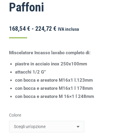
Paffoni
168,54
€
-
224,72
€
IVA inclusa
Miscelatore Incasso lavabo completo di:
piastre in acciaio inox 250x100mm
attacchi 1/2 G”
con bocca e areatore M16x1 l.123mm
con bocca e areatore M16x1 l 178mm
con bocca e areatore M 16×1 l 248mm
Colore