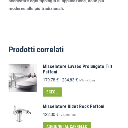
soddisfare ogni tipologia di applicazione, dalle più
moderne alle più tradizionali.
Prodotti correlati
Miscelatore Lavabo Prolungato Tilt
Paffoni
179,78
€
-
234,83
€
IVA inclusa
SCEGLI
Miscelatore Bidet Rock Paffoni
132,00
€
IVA inclusa
AGGIUNGI AL CARRELLO