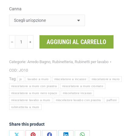
Canna
AGGIUNGI AL CARRELLO
﹣
﹢
Categorie:
Arredo Bagno
,
Rubinetteria
,
Rubinetti per lavabo
COD:
JO10
Tag:
jo
lavabo a muro
miscelatore a incasso
miscelatore a muro
miscelatore a muro con piastra
miscelatore a muro cromato
miscelatore a muro nero opaco
miscelatore incasso
miscelatore lavabo a muro
miscelatore lavabo con piastra
paffoni
rubinetteria a muro
Share this product