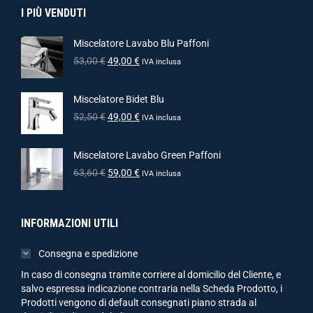
I PIÙ VENDUTI
Miscelatore Lavabo Blu Paffoni
53,00
€
49,00
€
IVA inclusa
Miscelatore Bidet Blu
52,50
€
49,00
€
IVA inclusa
Miscelatore Lavabo Green Paffoni
63,60
€
59,00
€
IVA inclusa
INFORMAZIONI UTILI
Consegna e spedizione
In caso di consegna tramite corriere al domicilio del Cliente, e
salvo espressa indicazione contraria nella Scheda Prodotto, i
Prodotti vengono di default consegnati piano strada al