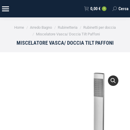
0,00
€
Cerca
0
Tu sei qui:
Home
Arredo Bagno
Rubinetteria
Rubinetti per doccia
Miscelatore Vasca/ Doccia Tilt Paffoni
MISCELATORE VASCA/ DOCCIA TILT PAFFONI