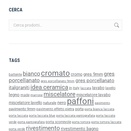
CERCA
TAGS
cromato
bianco
gres
gres 9mm
cromo
battente
porcellanato
gres porcellanato
gres porcellanato 9mm
idea ceramica
italgraniti
lavabo
in
italy
lavello
laccata
miscelatore
legno
miscelatore lavabo
made
marrone
paffoni
nero
miscelatore lavello
naturale
pavimento
pavimento 9mm
porta
pavimento effetto pietra
porta bianca laccata
porta laccata
porta laccata blue
porta laccata pantografata
porta laccata
porta scorrevole
verde
porta pantografata
porta tortora
porta tortora laccata
rivestimento
rivestimento bagno
porta verde