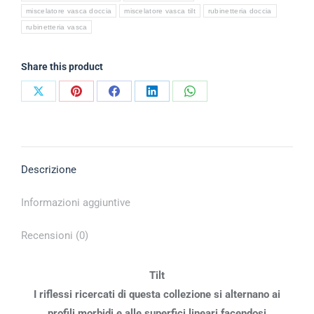
miscelatore vasca doccia
miscelatore vasca tilt
rubinetteria doccia
rubinetteria vasca
Share this product
Descrizione
Informazioni aggiuntive
Recensioni (0)
Tilt
I riflessi ricercati di questa collezione si alternano ai
profili morbidi e alle superfici lineari facendosi