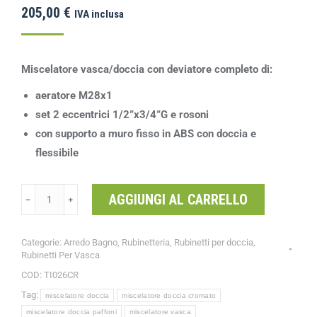
205,00
€
IVA inclusa
Miscelatore vasca/doccia con deviatore completo di:
aeratore M28x1
set 2 eccentrici 1/2”x3/4”G e rosoni
con supporto a muro fisso in ABS con doccia e
flessibile
AGGIUNGI AL CARRELLO
﹣
﹢
Categorie:
Arredo Bagno
,
Rubinetteria
,
Rubinetti per doccia
,
Rubinetti Per Vasca
COD:
TI026CR
Tag:
miscelatore doccia
miscelatore doccia cromato
miscelatore doccia paffoni
miscelatore vasca