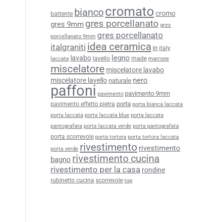
cromato
bianco
cromo
battente
gres porcellanato
gres 9mm
gres
gres porcellanato
porcellanato 9mm
idea ceramica
italgraniti
in
italy
legno
lavabo
lavello
made
laccata
marrone
miscelatore
miscelatore lavabo
nero
miscelatore lavello
naturale
paffoni
pavimento 9mm
pavimento
porta
pavimento effetto pietra
porta bianca laccata
porta laccata
porta laccata blue
porta laccata
pantografata
porta laccata verde
porta pantografata
porta scorrevole
porta tortora
porta tortora laccata
rivestimento
rivestimento
porta verde
rivestimento cucina
bagno
rivestimento per la casa
rondine
rubinetto cucina
scorrevole
top