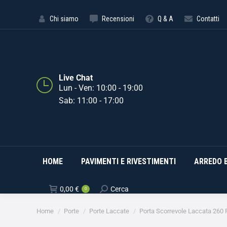
HOME
PAVIMENTI E RIVE
Chi siamo
Recensioni
Q & A
Contatti
Live Chat
Lun - Ven: 10:00 - 19:00
Sab: 11:00 - 17:00
HOME
PAVIMENTI E RIVESTIMENTI
ARREDO 
0,00
€
Cerca
0
Tu sei qui:
Home
Porte
Porte Laccate
Porta Scorrevole Laccata 260 