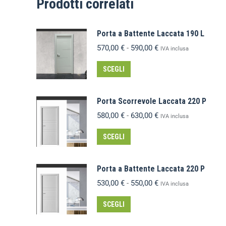
Prodotti correlati
Porta a Battente Laccata 190 L
570,00
€
-
590,00
€
IVA inclusa
SCEGLI
Porta Scorrevole Laccata 220 P
580,00
€
-
630,00
€
IVA inclusa
SCEGLI
Porta a Battente Laccata 220 P
530,00
€
-
550,00
€
IVA inclusa
SCEGLI