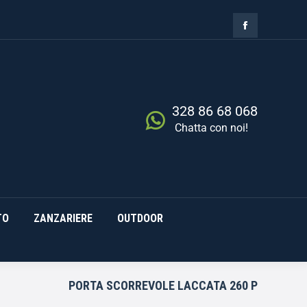
ZIA
RISCALDAMENTO
0,00
€
Cerca
0
ZANZARIERE
OUTDOOR
328 86 68 068
Chatta con noi!
TO
ZANZARIERE
OUTDOOR
PORTA SCORREVOLE LACCATA 260 P