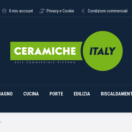
STIMENTI
ARREDO BAGNO
CUCINA
PORTE
EDILI
Il mio account
Privacy e Cookie
Condizioni commerciali
BAGNO
CUCINA
PORTE
EDILIZIA
RISCALDAMEN
P