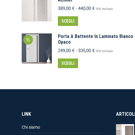
389,00
€
-
440,00
€
IVA inclusa
SCEGLI
Porta A Battente In Laminato Bianco
Opaco
249,00
€
-
335,00
€
IVA inclusa
SCEGLI
LINK
ARTICOLI
Chi siamo