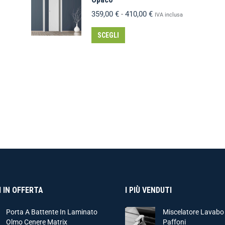
359,00
€
-
410,00
€
IVA inclusa
SCEGLI
 IN OFFERTA
I PIÙ VENDUTI
Porta A Battente In Laminato
Miscelatore Lavabo
Olmo Cenere Matrix
Paffoni