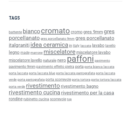
TAGS
cromato
bianco
gres
gres 9mm
cromo
battente
porcellanato
gres porcellanato
gres porcellanato 9mm
idea ceramica
italgraniti
lavabo
in
italy
lavello
laccata
miscelatore
legno
miscelatore lavabo
made
marrone
paffoni
nero
miscelatore lavello
naturale
pavimento
pavimento 9mm
porta
pavimento effetto pietra
porta bianca laccata
porta laccata
porta laccata blue
porta laccata pantografata
porta laccata
porta scorrevole
verde
porta pantografata
porta tortora
porta tortora laccata
rivestimento
rivestimento bagno
porta verde
rivestimento cucina
rivestimento per la casa
rondine
rubinetto cucina
scorrevole
top