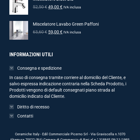
52,50
€
49,00
€
IVA inclusa
Miscelatore Lavabo Green Paffoni
63,60
€
59,00
€
IVA inclusa
INFORMAZIONI UTILI
Consegna e spedizione
In caso di consegna tramite corriere al domicilio del Cliente, e
salvo espressa indicazione contraria nella Scheda Prodotto, i
Prodotti vengono di default consegnati piano strada al
domicilio indicato dal Cliente.
Diritto di recesso
Contatti
Ceramiche Italy - Edil Commerciale Picerno Srl - Via Graviscella n.1070
Altamura 70022 (BA) Camera di Commercio di Bari al n.° 318845 09/11/1993,