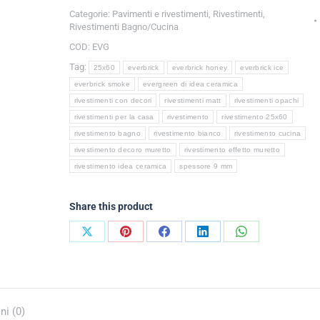
Categorie:
Pavimenti e rivestimenti
,
Rivestimenti
,
Rivestimenti Bagno/Cucina
COD:
EVG
Tag:
25x60
everbrick
everbrick honey
everbrick ice
everbrick smoke
evergreen di idea ceramica
rivestimenti con decori
rivestimenti matt
rivestimenti opachi
rivestimenti per la casa
rivestimento
rivestimento 25x60
rivestimento bagno
rivestimento bianco
rivestimento cucina
rivestimento decoro muretto
rivestimento effetto muretto
rivestimento idea ceramica
spessore 9 mm
Share this product
ni (0)