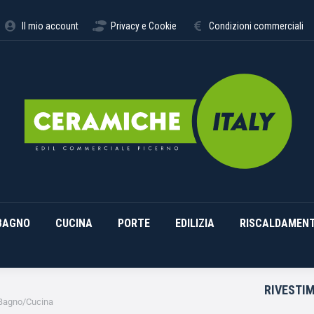
STIMENTI
ARREDO BAGNO
CUCINA
PORTE
EDILI
Il mio account
Privacy e Cookie
Condizioni commerciali
BAGNO
CUCINA
PORTE
EDILIZIA
RISCALDAMEN
RIVESTI
 Bagno/Cucina