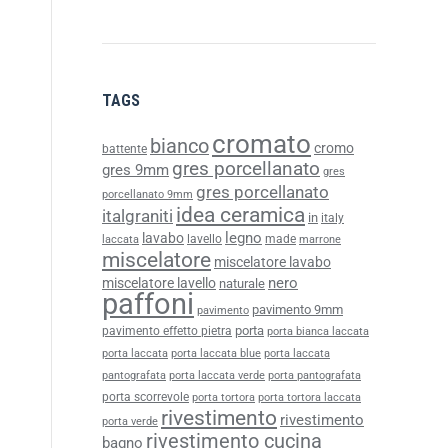
TAGS
cromato
bianco
cromo
battente
gres porcellanato
gres 9mm
gres
gres porcellanato
porcellanato 9mm
idea ceramica
italgraniti
in
italy
legno
lavabo
lavello
made
laccata
marrone
miscelatore
miscelatore lavabo
nero
miscelatore lavello
naturale
paffoni
pavimento 9mm
pavimento
porta
pavimento effetto pietra
porta bianca laccata
porta laccata
porta laccata blue
porta laccata
pantografata
porta laccata verde
porta pantografata
porta scorrevole
porta tortora
porta tortora laccata
rivestimento
rivestimento
porta verde
rivestimento cucina
bagno