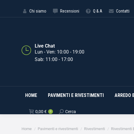
HOME
PAVIMENTI E RIVE
Chi siamo
Recensioni
Q & A
Contatti
Live Chat
Lun - Ven: 10:00 - 19:00
Sab: 11:00 - 17:00
HOME
PAVIMENTI E RIVESTIMENTI
ARREDO 
0,00
€
Cerca
0
Tu sei qui:
Home
Pavimenti e rivestimenti
Rivestimenti
Rivestimenti