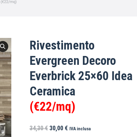
a (€22/mq)
Rivestimento
Evergreen Decoro
Everbrick 25×60 Idea
Ceramica
(€22/mq)
34,30
€
30,00
€
IVA inclusa