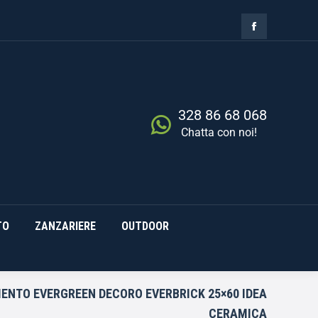
ZIA
RISCALDAMENTO
0,00
€
Cerca
0
ZANZARIERE
OUTDOOR
328 86 68 068
Chatta con noi!
TO
ZANZARIERE
OUTDOOR
MENTO EVERGREEN DECORO EVERBRICK 25×60 IDEA
CERAMICA