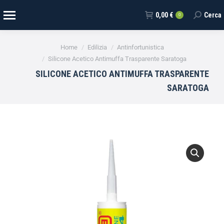
0,00
€
Cerca
0
Tu sei qui:
Home
Edilizia
Antinfortunistica
Silicone Acetico Antimuffa Trasparente Saratoga
SILICONE ACETICO ANTIMUFFA TRASPARENTE
SARATOGA