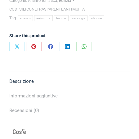
Categorie:
Antinfortunistica
,
Edilizia
COD:
SILICONETRASPARENTEANTIMUFFA
Tag:
acetico
antimuffa
bianco
saratoga
silicone
Share this product
Descrizione
Informazioni aggiuntive
Recensioni (0)
Cos’è