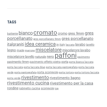
TAGS
cromato
bianco
gres
gres 9mm
cromo
battente
porcellanato
gres porcellanato
gres porcellanato 9mm
idea ceramica
italgraniti
lavabo
in
italy
lavello
laccata
miscelatore
legno
miscelatore lavabo
made
marrone
paffoni
nero
miscelatore lavello
naturale
pavimento
pavimento 9mm
porta
pavimento effetto pietra
porta bianca laccata
porta laccata
porta laccata blue
porta laccata pantografata
porta laccata
porta scorrevole
verde
porta pantografata
porta tortora
porta tortora laccata
rivestimento
rivestimento bagno
porta verde
rivestimento cucina
rivestimento per la casa
rondine
rubinetto cucina
scorrevole
top