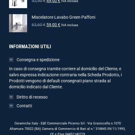
52,50
€
49,00
€
IVA inclusa
Miscelatore Lavabo Green Paffoni
63,60
€
59,00
€
IVA inclusa
INFORMAZIONI UTILI
Consegna e spedizione
In caso di consegna tramite corriere al domicilio del Cliente, e
salvo espressa indicazione contraria nella Scheda Prodotto, i
Prodotti vengono di default consegnati piano strada al
domicilio indicato dal Cliente.
Diritto di recesso
Contatti
Ceramiche Italy - Edil Commerciale Picerno Srl - Via Graviscella n.1070
Altamura 70022 (BA) Camera di Commercio di Bari al n.° 318845 09/11/1993,
CF e P.Iva 04451140729