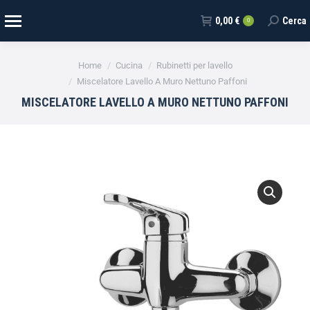
0,00
€
Cerca
0
Tu sei qui:
Home
Cucina
Rubinetti per lavello
Miscelatore Lavello A Muro Nettuno Paffoni
MISCELATORE LAVELLO A MURO NETTUNO PAFFONI