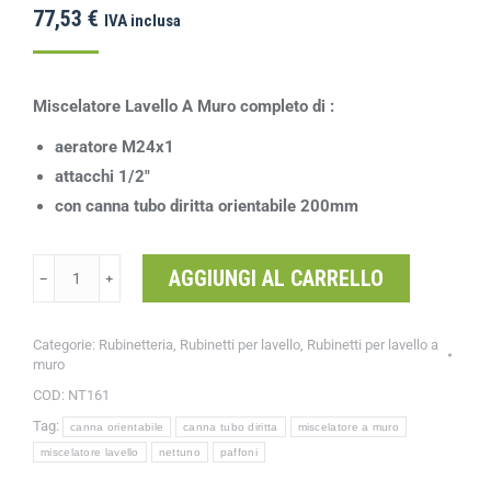
77,53
€
IVA inclusa
Miscelatore Lavello A Muro completo di :
aeratore M24x1
attacchi 1/2″
con canna tubo diritta orientabile 200mm
AGGIUNGI AL CARRELLO
﹣
﹢
Categorie:
Rubinetteria
,
Rubinetti per lavello
,
Rubinetti per lavello a
muro
COD:
NT161
Tag:
canna orientabile
canna tubo diritta
miscelatore a muro
miscelatore lavello
nettuno
paffoni