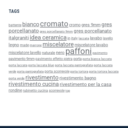
TAGS
cromato
bianco
gres
gres 9mm
cromo
battente
porcellanato
gres porcellanato
gres porcellanato 9mm
idea ceramica
italgraniti
lavabo
in
italy
lavello
laccata
miscelatore
legno
miscelatore lavabo
made
marrone
paffoni
nero
miscelatore lavello
naturale
pavimento
pavimento 9mm
porta
pavimento effetto pietra
porta bianca laccata
porta laccata
porta laccata blue
porta laccata pantografata
porta laccata
porta scorrevole
verde
porta pantografata
porta tortora
porta tortora laccata
rivestimento
rivestimento bagno
porta verde
rivestimento cucina
rivestimento per la casa
rondine
rubinetto cucina
scorrevole
top