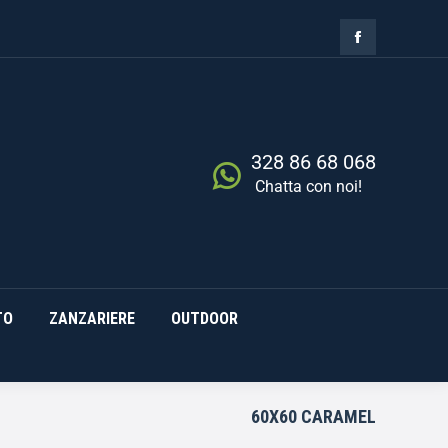
ZIA
RISCALDAMENTO
0,00
€
Cerca
0
ZANZARIERE
OUTDOOR
328 86 68 068
Chatta con noi!
TO
ZANZARIERE
OUTDOOR
60X60 CARAMEL