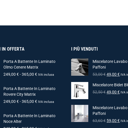
 IN OFFERTA
I PIÙ VENDUTI
Porta A Battente In Laminato
Miscelatore Lavabo
Olmo Cenere Matrix
Paffoni
249,00
€
-
365,00
€
53,00
€
49,00
€
IVA inclusa
IVA i
Miscelatore Bidet Bl
Porta A Battente In Laminato
52,50
€
49,00
€
IVA i
Rovere City Matrix
249,00
€
-
365,00
€
IVA inclusa
Miscelatore Lavabo
Paffoni
Porta A Battente In Laminato
63,60
€
59,00
€
Noce Alter
IVA i