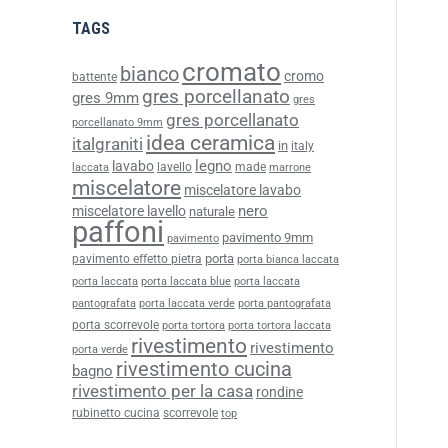
TAGS
cromato
bianco
cromo
battente
gres porcellanato
gres 9mm
gres
gres porcellanato
porcellanato 9mm
idea ceramica
italgraniti
in
italy
legno
lavabo
lavello
made
laccata
marrone
miscelatore
miscelatore lavabo
nero
miscelatore lavello
naturale
paffoni
pavimento 9mm
pavimento
porta
pavimento effetto pietra
porta bianca laccata
porta laccata
porta laccata blue
porta laccata
pantografata
porta laccata verde
porta pantografata
porta scorrevole
porta tortora
porta tortora laccata
rivestimento
rivestimento
porta verde
rivestimento cucina
bagno
rivestimento per la casa
rondine
rubinetto cucina
scorrevole
top