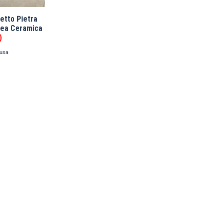
etto Pietra
dea Ceramica
)
lusa