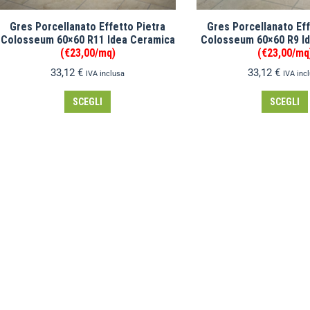
Gres Porcellanato Effetto Pietra
Gres Porcellanato Eff
Colosseum 60×60 R11 Idea Ceramica
Colosseum 60×60 R9 I
(€23,00/mq)
(€23,00/mq
33,12
€
33,12
€
IVA inclusa
IVA inc
SCEGLI
SCEGLI