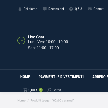
HOME
PAVIMENTI E RIVE
Chi siamo
Recensioni
Q & A
Contatti
Live Chat
Lun - Ven: 10:00 - 19:00
Sab: 11:00 - 17:00
HOME
PAVIMENTI E RIVESTIMENTI
ARREDO 
0,00
€
Cerca
0
Tu sei qui:
Home
Prodotti taggati “60x60 caramel”