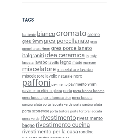
TAGS
cromato
bianco
cromo
battente
gres porcellanato
gres 9mm
gres
gres porcellanato
porcellanato 9mm
idea ceramica
italgraniti
in
italy
legno
lavabo
lavello
made
laccata
marrone
miscelatore
miscelatore lavabo
nero
miscelatore lavello
naturale
paffoni
pavimento 9mm
pavimento
porta
pavimento effetto pietra
porta bianca laccata
porta laccata
porta laccata blue
porta laccata
pantografata
porta laccata verde
porta pantografata
porta scorrevole
porta tortora
porta tortora laccata
rivestimento
rivestimento
porta verde
rivestimento cucina
bagno
rivestimento per la casa
rondine