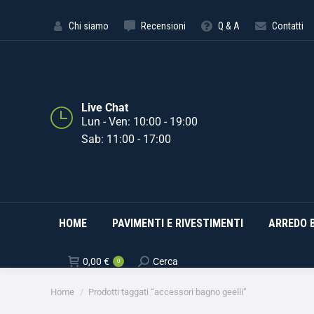
HOME
PAVIMENTI E RIVE
Chi siamo
Recensioni
Q & A
Contatti
Live Chat
Lun - Ven: 10:00 - 19:00
Sab: 11:00 - 17:00
HOME
PAVIMENTI E RIVESTIMENTI
ARREDO 
0,00
€
Cerca
0
Tu sei qui:
Home
Prodotti taggati “accessori bagno geelli”