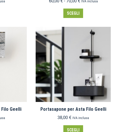
60,00
€
-
70,00
€
lusa
IVA inclusa
SCEGLI
Filo Geelli
Portasapone per Asta Filo Geelli
38,00
€
lusa
IVA inclusa
SCEGLI