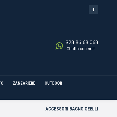
ZIA
RISCALDAMENTO
0,00
€
Cerca
0
ZANZARIERE
OUTDOOR
328 86 68 068
Chatta con noi!
TO
ZANZARIERE
OUTDOOR
ACCESSORI BAGNO GEELLI