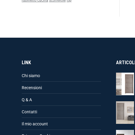
rubinetto cucina
scorrevole
top
LINK
ARTICOLI
Chi siamo
Recensioni
Q & A
Contatti
Il mio account