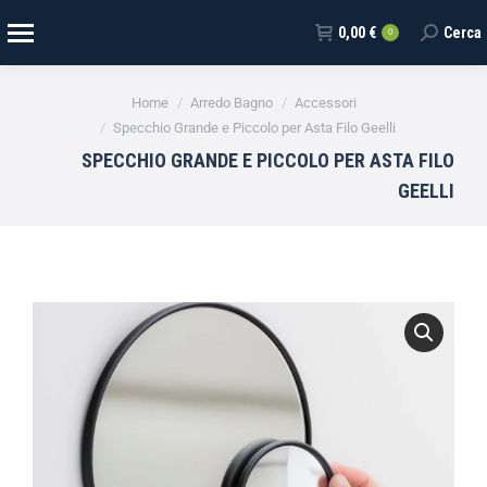
0,00
€
Cerca
0
Tu sei qui:
Home
Arredo Bagno
Accessori
Specchio Grande e Piccolo per Asta Filo Geelli
SPECCHIO GRANDE E PICCOLO PER ASTA FILO
GEELLI