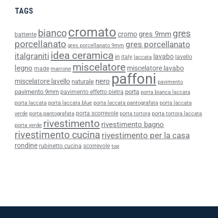
TAGS
cromato
bianco
gres
gres 9mm
cromo
battente
porcellanato
gres porcellanato
gres porcellanato 9mm
idea ceramica
italgraniti
lavabo
in
italy
lavello
laccata
miscelatore
legno
miscelatore lavabo
made
marrone
paffoni
nero
miscelatore lavello
naturale
pavimento
pavimento 9mm
porta
pavimento effetto pietra
porta bianca laccata
porta laccata
porta laccata blue
porta laccata pantografata
porta laccata
porta scorrevole
verde
porta pantografata
porta tortora
porta tortora laccata
rivestimento
rivestimento bagno
porta verde
rivestimento cucina
rivestimento per la casa
rondine
rubinetto cucina
scorrevole
top