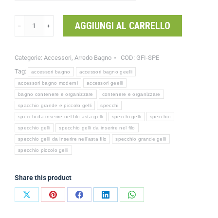
AGGIUNGI AL CARRELLO
﹣
﹢
Categorie:
Accessori
,
Arredo Bagno
COD:
GFI-SPE
Tag:
accessori bagno
accessori bagno geelli
accessori bagno moderni
accessori geelli
bagno contenere e organizzare
contenere e organizzare
spacchio grande e piccolo gelli
specchi
specchi da inserire nel filo asta gelli
specchi gelli
specchio
specchio gelli
specchio gelli da inserire nel filo
specchio gelli da inserire nell'asta filo
specchio grande gelli
specchio piccolo gelli
Share this product