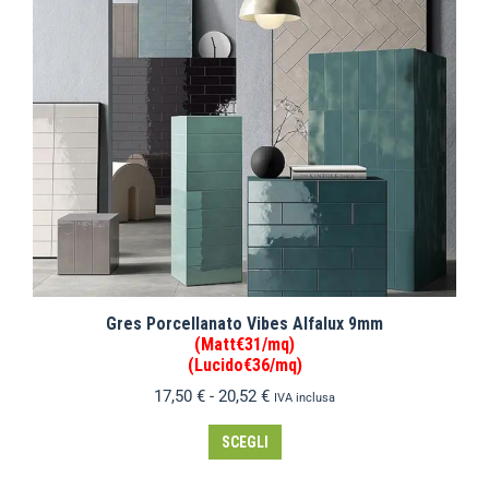
Gres Porcellanato Vibes Alfalux 9mm
(Matt€31/mq)
(Lucido€36/mq)
17,50
€
-
20,52
€
IVA inclusa
SCEGLI