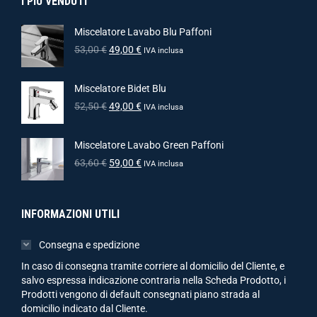
I PIÙ VENDUTI
Miscelatore Lavabo Blu Paffoni
53,00
€
49,00
€
IVA inclusa
Miscelatore Bidet Blu
52,50
€
49,00
€
IVA inclusa
Miscelatore Lavabo Green Paffoni
63,60
€
59,00
€
IVA inclusa
INFORMAZIONI UTILI
Consegna e spedizione
In caso di consegna tramite corriere al domicilio del Cliente, e
salvo espressa indicazione contraria nella Scheda Prodotto, i
Prodotti vengono di default consegnati piano strada al
domicilio indicato dal Cliente.