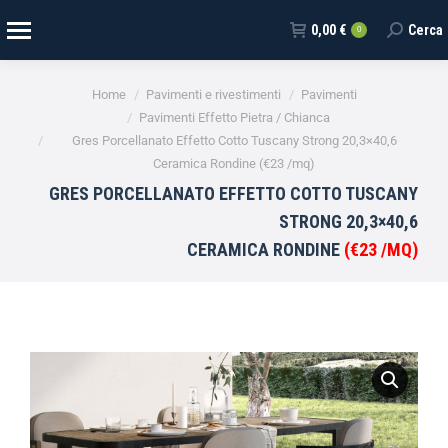
0,00
€
Cerca
0
Tu sei qui:
Home
Pavimenti e rivestimenti
Pavimenti
Pavimenti Effetto Pietra / Chianca
Gres Porcellanato Effetto Cotto Tuscany Strong 20,3×40,6
Ceramica Rondine (€23 /mq)
GRES PORCELLANATO EFFETTO COTTO TUSCANY
STRONG 20,3×40,6
CERAMICA RONDINE
(€23 /MQ)