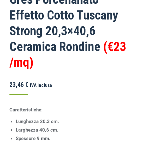
Effetto Cotto Tuscany
Strong 20,3×40,6
Ceramica Rondine
(€23
/mq)
23,46
€
IVA inclusa
Caratteristiche:
Lunghezza 20,3 cm.
L
arghezza 40,6 cm.
Spessore 9 mm.