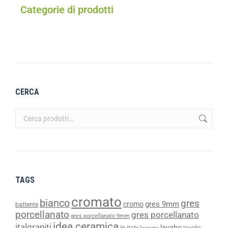
Categorie di prodotti
CERCA
TAGS
cromato
bianco
gres
gres 9mm
cromo
battente
porcellanato
gres porcellanato
gres porcellanato 9mm
idea ceramica
italgraniti
lavabo
in
italy
lavello