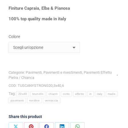
Finiture Capraia, Elba & Pianosa
100% top quality made in italy
Colore
Categorie:
Pavimenti
,
Pavimenti e rivestimenti
,
Pavimenti Effetto
Pietra / Chianca
COD:
TUSCANYSTRONG20,3x40,6
Tag:
20x40
brunello
chianti
cotto
effetto
in
italy
made
pavimenti
rondine
vernaccia
Share this product