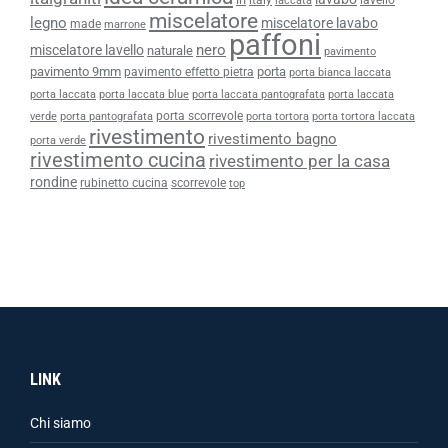
laccata
miscelatore
legno
miscelatore lavabo
made
marrone
paffoni
nero
miscelatore lavello
naturale
pavimento
pavimento 9mm
porta
pavimento effetto pietra
porta bianca laccata
porta laccata
porta laccata blue
porta laccata pantografata
porta laccata
porta scorrevole
verde
porta pantografata
porta tortora
porta tortora laccata
rivestimento
rivestimento bagno
porta verde
rivestimento cucina
rivestimento per la casa
rondine
rubinetto cucina
scorrevole
top
LINK
Chi siamo