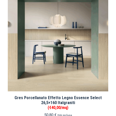
Gres Porcellanato Effetto Legno Essence Select
26,5×160 Italgraniti
(€40,00/mq)
50,80
€
IVA inclusa