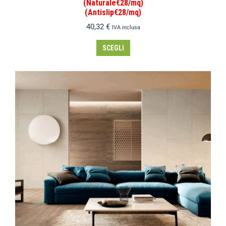
(Naturale€28/mq)
(Antislip€28/mq)
40,32
€
IVA inclusa
SCEGLI