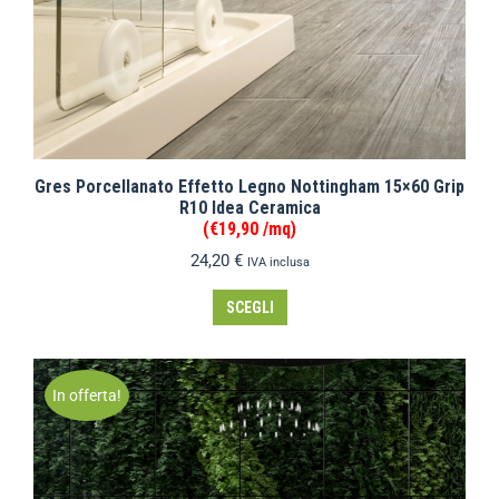
Gres Porcellanato Effetto Legno Nottingham 15×60 Grip
R10 Idea Ceramica
(€19,90 /mq)
24,20
€
IVA inclusa
SCEGLI
In offerta!