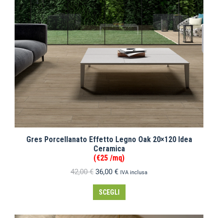
Gres Porcellanato Effetto Legno Oak 20×120 Idea
Ceramica
(€25 /mq)
42,00
€
36,00
€
IVA inclusa
SCEGLI