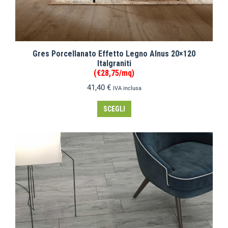
Gres Porcellanato Effetto Legno Alnus 20×120
Italgraniti
(€28,75/mq)
41,40
€
IVA inclusa
SCEGLI