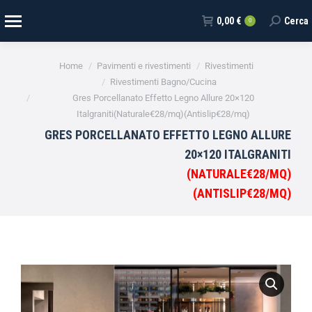
0,00
€
Cerca
0
Tu sei qui:
Home
Pavimenti e rivestimenti
Rivestimenti
Rivestimenti Bagno/Cucina
Gres Porcellanato Effetto Legno Allure 20×120
Italgraniti(Naturale€28/mq)(Antislip€28/mq)
GRES PORCELLANATO EFFETTO LEGNO ALLURE
20×120 ITALGRANITI
(NATURALE€28/MQ)
(ANTISLIP€28/MQ)