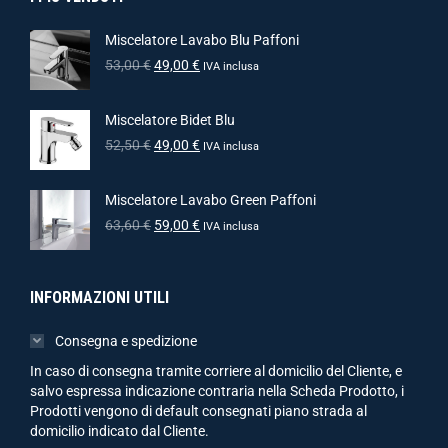
Miscelatore Lavabo Blu Paffoni
53,00
€
49,00
€
IVA inclusa
Miscelatore Bidet Blu
52,50
€
49,00
€
IVA inclusa
Miscelatore Lavabo Green Paffoni
63,60
€
59,00
€
IVA inclusa
INFORMAZIONI UTILI
Consegna e spedizione
In caso di consegna tramite corriere al domicilio del Cliente, e
salvo espressa indicazione contraria nella Scheda Prodotto, i
Prodotti vengono di default consegnati piano strada al
domicilio indicato dal Cliente.