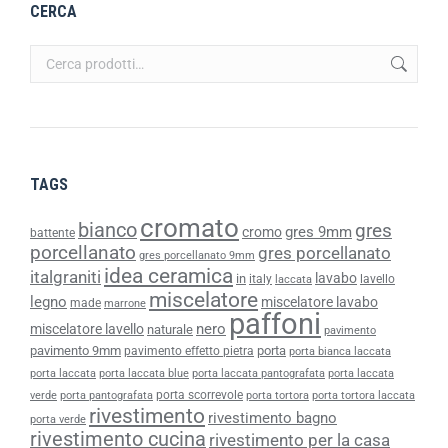
CERCA
TAGS
cromato
bianco
gres
gres 9mm
cromo
battente
porcellanato
gres porcellanato
gres porcellanato 9mm
idea ceramica
italgraniti
lavabo
in
italy
lavello
laccata
miscelatore
legno
miscelatore lavabo
made
marrone
paffoni
nero
miscelatore lavello
naturale
pavimento
pavimento 9mm
porta
pavimento effetto pietra
porta bianca laccata
porta laccata
porta laccata blue
porta laccata pantografata
porta laccata
porta scorrevole
verde
porta pantografata
porta tortora
porta tortora laccata
rivestimento
rivestimento bagno
porta verde
rivestimento cucina
rivestimento per la casa