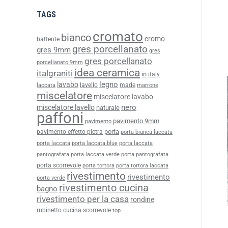
TAGS
cromato
bianco
cromo
battente
gres porcellanato
gres 9mm
gres
gres porcellanato
porcellanato 9mm
idea ceramica
italgraniti
in
italy
legno
lavabo
lavello
made
laccata
marrone
miscelatore
miscelatore lavabo
nero
miscelatore lavello
naturale
paffoni
pavimento 9mm
pavimento
porta
pavimento effetto pietra
porta bianca laccata
porta laccata
porta laccata blue
porta laccata
pantografata
porta laccata verde
porta pantografata
porta scorrevole
porta tortora
porta tortora laccata
rivestimento
rivestimento
porta verde
rivestimento cucina
bagno
rivestimento per la casa
rondine
rubinetto cucina
scorrevole
top