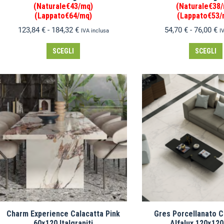
(Naturale€43/mq)
(Naturale€38
(Lappato€64/mq)
(Lappato€53/
123,84
€
-
184,32
€
54,70
€
-
76,00
€
IVA inclusa
I
SCEGLI
SCEGLI
Charm Experience Calacatta Pink
Gres Porcellanato 
60×120 Italgraniti
Alfalux 120×12