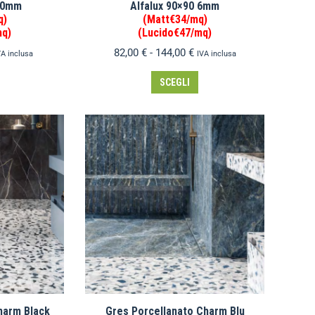
 10mm
Alfalux 90×90 6mm
q)
(Matt€34/mq)
mq)
(Lucido€47/mq)
82,00
€
-
144,00
€
VA inclusa
IVA inclusa
SCEGLI
harm Black
Gres Porcellanato Charm Blu