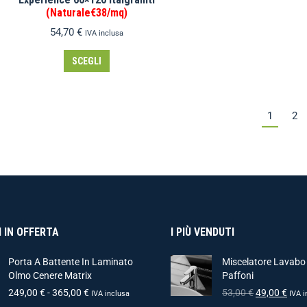
(Naturale€38/mq)
54,70
€
IVA inclusa
SCEGLI
1
2
 IN OFFERTA
I PIÙ VENDUTI
Porta A Battente In Laminato
Miscelatore Lavabo
Olmo Cenere Matrix
Paffoni
249,00
€
-
365,00
€
53,00
€
49,00
€
IVA inclusa
IVA i