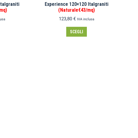
talgraniti
Experience 120×120 Italgraniti
/mq)
(Naturale€43/mq)
123,80
€
lusa
IVA inclusa
SCEGLI