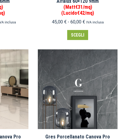
0 6mm
Alfalux 60×120 9mm
q)
(Matt€31/mq)
mq)
(Lucido€42/mq)
45,00
€
-
60,00
€
VA inclusa
IVA inclusa
SCEGLI
Canova Pro
Gres Porcellanato Canova Pro