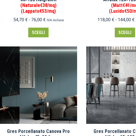
(Naturale€38/mq)
(Matt€41/m
(Lappato€53/mq)
(Lucido€50/
54,70
€
-
76,00
€
118,00
€
-
144,00
€
IVA inclusa
SCEGLI
SCEGLI
Gres Porcellanato Canova Pro
Gres Porcellanato 