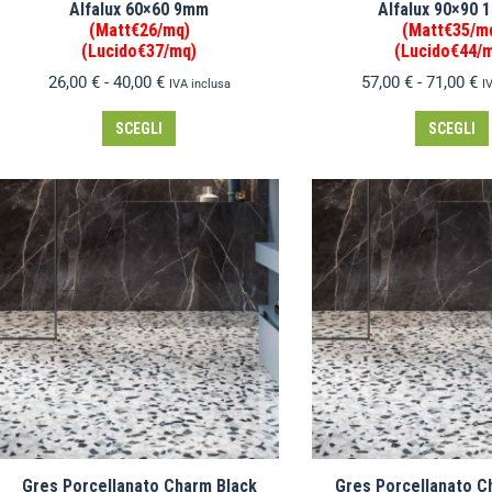
Alfalux 60×60 9mm
Alfalux 90×90
(Matt€26/mq)
(Matt€35/m
(Lucido€37/mq)
(Lucido€44/
26,00
€
-
40,00
€
57,00
€
-
71,00
€
IVA inclusa
I
SCEGLI
SCEGLI
Gres Porcellanato Charm Black
Gres Porcellanato C