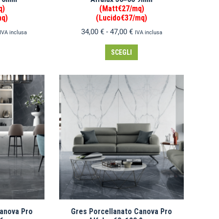
q)
(Matt€27/mq)
mq)
(Lucido€37/mq)
34,00
€
-
47,00
€
IVA inclusa
IVA inclusa
SCEGLI
Canova Pro
Gres Porcellanato Canova Pro