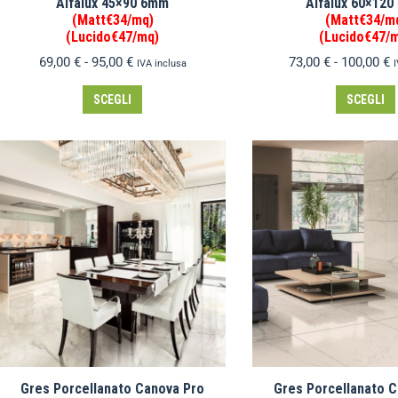
Alfalux 45×90 6mm
Alfalux 60×12
(Matt€34/mq)
(Matt€34/m
(Lucido€47/mq)
(Lucido€47/
69,00
€
-
95,00
€
73,00
€
-
100,00
€
IVA inclusa
I
SCEGLI
SCEGLI
Gres Porcellanato Canova Pro
Gres Porcellanato 