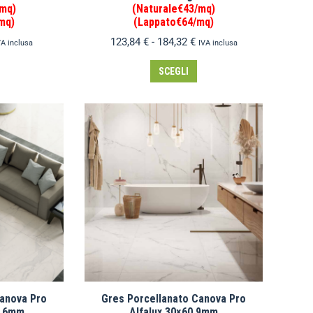
/mq)
(Naturale€43/mq)
mq)
(Lappato€64/mq)
123,84
€
-
184,32
€
VA inclusa
IVA inclusa
SCEGLI
Canova Pro
Gres Porcellanato Canova Pro
0 6mm
Alfalux 30×60 9mm