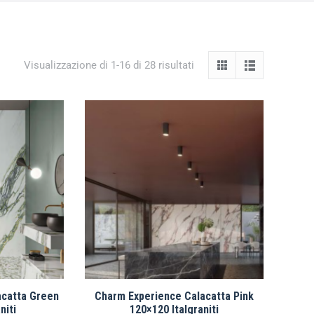
Visualizzazione di 1-16 di 28 risultati
acatta Green
Charm Experience Calacatta Pink
niti
120×120 Italgraniti