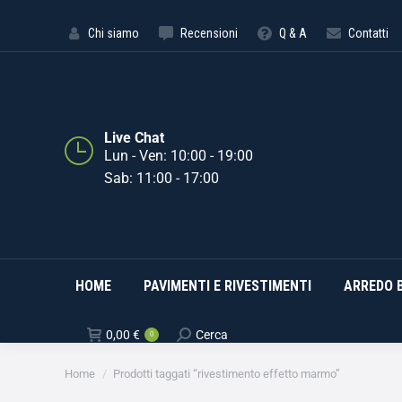
HOME
PAVIMENTI E RIVE
Chi siamo
Recensioni
Q & A
Contatti
Live Chat
Lun - Ven: 10:00 - 19:00
Sab: 11:00 - 17:00
HOME
PAVIMENTI E RIVESTIMENTI
ARREDO 
0,00
€
Cerca
0
Tu sei qui:
Home
Prodotti taggati “rivestimento effetto marmo”