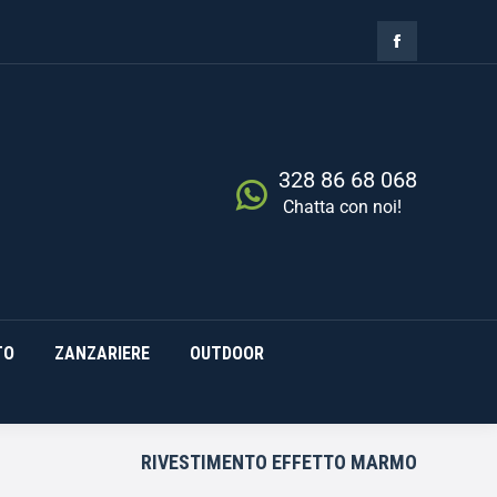
ZIA
RISCALDAMENTO
0,00
€
Cerca
0
ZANZARIERE
OUTDOOR
328 86 68 068
Chatta con noi!
TO
ZANZARIERE
OUTDOOR
RIVESTIMENTO EFFETTO MARMO