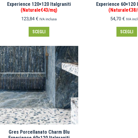
Experience 120×120 Italgraniti
Experience 60×120 I
(Naturale€43/mq)
(Naturale€38
123,84
€
54,70
€
IVA inclusa
IVA inc
SCEGLI
SCEGLI
Gres Porcellanato Charm Blu
Experience 60×120 Italgraniti