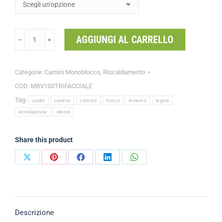
AGGIUNGI AL CARRELLO
﹣
﹢
Categorie:
Camini Monoblocco
,
Riscaldamento
COD:
MBV100TRIFACCIALE
Tag:
caldo
camino
cornice
fuoco
inverno
legna
ventilazione
vibrok
Share this product
Descrizione