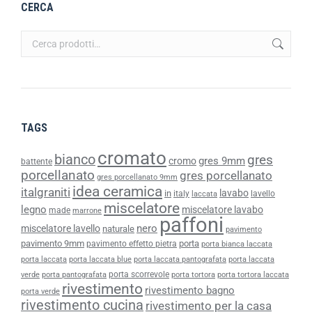
CERCA
TAGS
cromato
bianco
gres
gres 9mm
cromo
battente
porcellanato
gres porcellanato
gres porcellanato 9mm
idea ceramica
italgraniti
lavabo
in
italy
lavello
laccata
miscelatore
legno
miscelatore lavabo
made
marrone
paffoni
nero
miscelatore lavello
naturale
pavimento
pavimento 9mm
porta
pavimento effetto pietra
porta bianca laccata
porta laccata
porta laccata blue
porta laccata pantografata
porta laccata
porta scorrevole
verde
porta pantografata
porta tortora
porta tortora laccata
rivestimento
rivestimento bagno
porta verde
rivestimento cucina
rivestimento per la casa