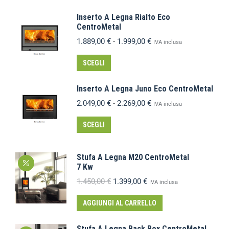
Inserto A Legna Rialto Eco
CentroMetal
1.889,00
€
-
1.999,00
€
IVA inclusa
SCEGLI
Inserto A Legna Juno Eco CentroMetal
2.049,00
€
-
2.269,00
€
IVA inclusa
SCEGLI
Stufa A Legna M20 CentroMetal
7 Kw
1.450,00
€
1.399,00
€
IVA inclusa
AGGIUNGI AL CARRELLO
Stufa A Legna Back Box CentroMetal