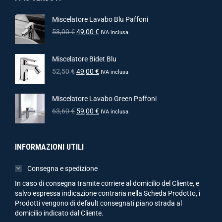
Miscelatore Lavabo Blu Paffoni
53,00
€
49,00
€
IVA inclusa
Miscelatore Bidet Blu
52,50
€
49,00
€
IVA inclusa
Miscelatore Lavabo Green Paffoni
63,60
€
59,00
€
IVA inclusa
INFORMAZIONI UTILI
Consegna e spedizione
In caso di consegna tramite corriere al domicilio del Cliente, e
salvo espressa indicazione contraria nella Scheda Prodotto, i
Prodotti vengono di default consegnati piano strada al
domicilio indicato dal Cliente.