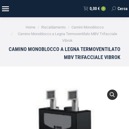
0,00
€
Cerca
0
Tu sei qui:
Home
Riscaldamento
Camini Monoblocco
Camino Monoblocco a Legna Termoventilato MBV Trifacciale
Vibrok
CAMINO MONOBLOCCO A LEGNA TERMOVENTILATO
MBV TRIFACCIALE VIBROK