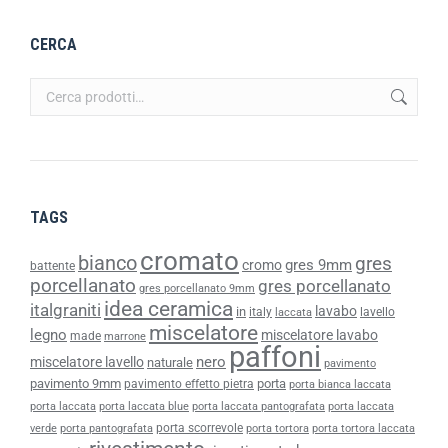
CERCA
TAGS
cromato
bianco
gres
gres 9mm
cromo
battente
porcellanato
gres porcellanato
gres porcellanato 9mm
idea ceramica
italgraniti
lavabo
in
italy
lavello
laccata
miscelatore
legno
miscelatore lavabo
made
marrone
paffoni
nero
miscelatore lavello
naturale
pavimento
pavimento 9mm
porta
pavimento effetto pietra
porta bianca laccata
porta laccata
porta laccata blue
porta laccata pantografata
porta laccata
porta scorrevole
verde
porta pantografata
porta tortora
porta tortora laccata