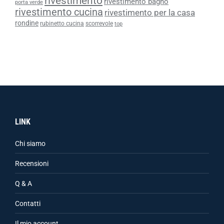
rivestimento
rivestimento bagno
porta verde
rivestimento cucina
rivestimento per la casa
rondine
rubinetto cucina
scorrevole
top
LINK
Chi siamo
Recensioni
Q & A
Contatti
Il mio account