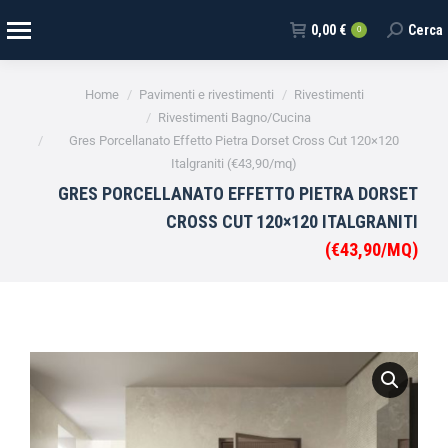
0,00
€
Cerca
0
Tu sei qui:
Home
Pavimenti e rivestimenti
Rivestimenti
Rivestimenti Bagno/Cucina
Gres Porcellanato Effetto Pietra Dorset Cross Cut 120×120
Italgraniti (€43,90/mq)
GRES PORCELLANATO EFFETTO PIETRA DORSET
CROSS CUT 120×120 ITALGRANITI
(€43,90/MQ)