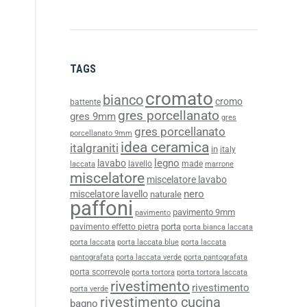
TAGS
cromato
bianco
cromo
battente
gres porcellanato
gres 9mm
gres
gres porcellanato
porcellanato 9mm
idea ceramica
italgraniti
in
italy
legno
lavabo
lavello
made
laccata
marrone
miscelatore
miscelatore lavabo
nero
miscelatore lavello
naturale
paffoni
pavimento 9mm
pavimento
porta
pavimento effetto pietra
porta bianca laccata
porta laccata
porta laccata blue
porta laccata
pantografata
porta laccata verde
porta pantografata
porta scorrevole
porta tortora
porta tortora laccata
rivestimento
rivestimento
porta verde
rivestimento cucina
bagno