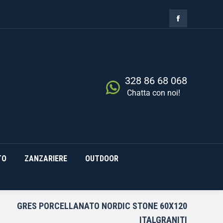
ZIA
RISCALDAMENTO
0,00
€
Cerca
0
ZANZARIERE
OUTDOOR
328 86 68 068
Chatta con noi!
TO
ZANZARIERE
OUTDOOR
GRES PORCELLANATO NORDIC STONE 60X120
ITALGRANITI