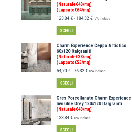
(Naturale€43/mq)
(Lappato€64/mq)
123,84
€
-
184,32
€
IVA inclusa
SCEGLI
Charm Experience Ceppo Artistico
60x120 Italgraniti
(Naturale€38/mq)
(Lappato€53/mq)
54,70
€
-
76,32
€
IVA inclusa
SCEGLI
Gres Porcellanato Charm Experience
Invisible Grey 120x120 Italgraniti
(Naturale€43/mq)
123,84
€
IVA inclusa
SCEGLI