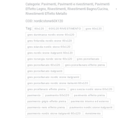
Categorie:
Pavimenti
,
Pavimenti e rivestimenti
,
Pavimenti
Effetto Legno
,
Rivestimenti
,
Rivestimenti Bagno/Cucina
,
Rivestimenti Effetto Metallo
COD:
nordicstone60X120
Tag:
60x120
60X120 RIVESTIMENTO
gres 60x120
gres danimarca nordic stone 60x120
gres finlandia nordic stone 60x120
gres islanda nordic stone 60x120
gres nordic stone italgraniti 60x120
gres norvegia nordic stone 60x120
gres porcellanato
gres porcellanato 60x120
gres porcellanato effetto pietra
gres porcellanato italgraniti
gres porcellanato nordic stone italgraniti
gres porcellanato nordic stone italraniti 60x120
gres prcellanato effetto pietra
gres svezia nordic stone 60x120
pavimento
pavimento 60x120
pavimento effetto pietra
pavimento grigio effetto pietra
pavimento interno ed esterno
pavimento nero effetto pietra
pavimento nordic stone italgraniti
pavimento nordic stone italgraniti 60x120
rivestimento