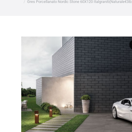
Gres Porcellanato Nordic Stone 60X120 Italgraniti(Naturale€3