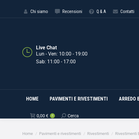
HOME
PAVIMENTI E RIVE
Chi siamo
Recensioni
Q & A
Contatti
Live Chat
Lun - Ven: 10:00 - 19:00
Sab: 11:00 - 17:00
HOME
PAVIMENTI E RIVESTIMENTI
ARREDO 
0,00
€
Cerca
0
Tu sei qui:
Home
Pavimenti e rivestimenti
Rivestimenti
Rivestimenti