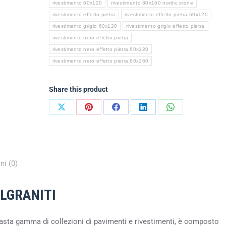
rivestimento 60x120
rivestimento 80x160 nordic stone
rivestimento effetto pietra
rivestimento effetto pietra 60x120
rivestimento grigio 60x120
rivestimento grigio effetto pietra
rivestimento nero effetto pietra
rivestimento nero effetto pietra 60x120
rivestimento nero effetto pietra 80x160
Share this product
ni (0)
ALGRANITI
asta gamma di collezioni di pavimenti e rivestimenti, è composto