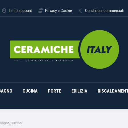
STIMENTI
ARREDO BAGNO
CUCINA
PORTE
EDILI
Il mio account
Privacy e Cookie
Condizioni commerciali
BAGNO
CUCINA
PORTE
EDILIZIA
RISCALDAMEN
 Bagno/Cucina